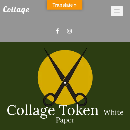
Saltar
Translate »
Collage
al
contenido
Collage Token
White
Paper